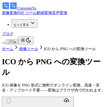
ConverterTo
画像変換
PDF ツール
動画変換
音声変換
もっと見る
ブログ
🇯🇵
ja
ホーム
画像ツール
ICO から PNG への変換ツール
ICO から PNG への変換ツー
ル
ICO 画像を PNG 形式に無料でオンライン変換。高速・安
全・アップロード不要——変換はブラウザ内で行われます。