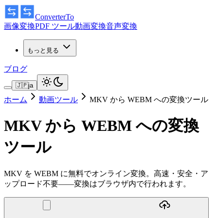
ConverterTo
画像変換
PDF ツール
動画変換
音声変換
もっと見る
ブログ
🇯🇵
ja
ホーム
動画ツール
MKV から WEBM への変換ツール
MKV から WEBM への変換
ツール
MKV を WEBM に無料でオンライン変換。高速・安全・ア
ップロード不要——変換はブラウザ内で行われます。