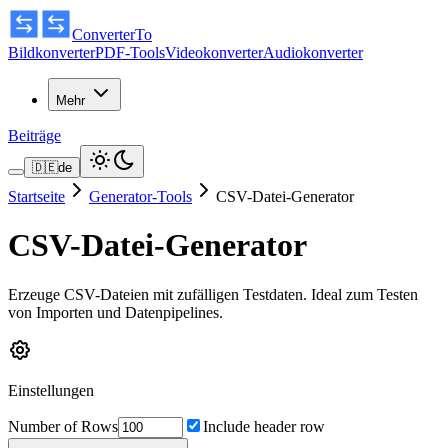
ConverterTo
Bildkonverter
PDF-Tools
Videokonverter
Audiokonverter
Mehr
Beiträge
🇩🇪
de
Startseite
Generator-Tools
CSV-Datei-Generator
CSV-Datei-Generator
Erzeuge CSV-Dateien mit zufälligen Testdaten. Ideal zum Testen
von Importen und Datenpipelines.
Einstellungen
Number of Rows
Include header row