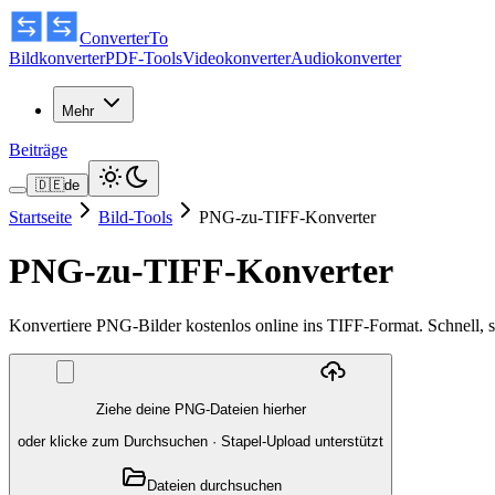
ConverterTo
Bildkonverter
PDF-Tools
Videokonverter
Audiokonverter
Mehr
Beiträge
🇩🇪
de
Startseite
Bild-Tools
PNG-zu-TIFF-Konverter
PNG-zu-TIFF-Konverter
Konvertiere PNG-Bilder kostenlos online ins TIFF-Format. Schnell, 
Ziehe deine PNG-Dateien hierher
oder klicke zum Durchsuchen
·
Stapel-Upload unterstützt
Dateien durchsuchen