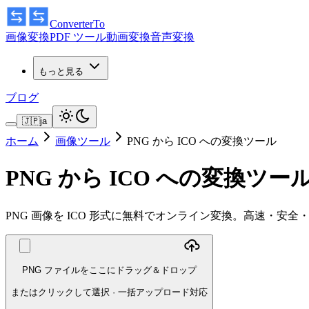
ConverterTo
画像変換
PDF ツール
動画変換
音声変換
もっと見る
ブログ
🇯🇵
ja
ホーム
画像ツール
PNG から ICO への変換ツール
PNG から ICO への変換ツー
PNG 画像を ICO 形式に無料でオンライン変換。高速・
PNG ファイルをここにドラッグ＆ドロップ
またはクリックして選択
·
一括アップロード対応