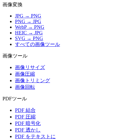
画像変換
JPG → PNG
PNG → JPG
WebP → PNG
HEIC → JPG
SVG → PNG
すべての画像ツール
画像ツール
画像リサイズ
画像圧縮
画像トリミング
画像回転
PDFツール
PDF 結合
PDF 圧縮
PDF 暗号化
PDF 透かし
PDF をテキストに