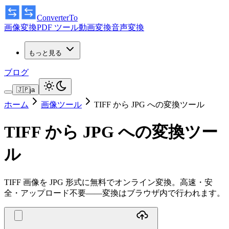
ConverterTo
画像変換
PDF ツール
動画変換
音声変換
もっと見る
ブログ
🇯🇵
ja
ホーム
画像ツール
TIFF から JPG への変換ツール
TIFF から JPG への変換ツー
ル
TIFF 画像を JPG 形式に無料でオンライン変換。高速・安
全・アップロード不要——変換はブラウザ内で行われます。