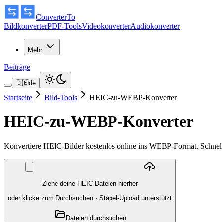
ConverterTo
Bildkonverter
PDF-Tools
Videokonverter
Audiokonverter
Mehr
Beiträge
🇩🇪
de
Startseite
Bild-Tools
HEIC-zu-WEBP-Konverter
HEIC-zu-WEBP-Konverter
Konvertiere HEIC-Bilder kostenlos online ins WEBP-Format. Schnell,
Ziehe deine HEIC-Dateien hierher
oder klicke zum Durchsuchen
·
Stapel-Upload unterstützt
Dateien durchsuchen