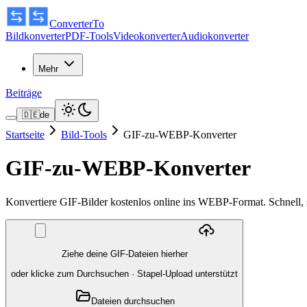
ConverterTo
Bildkonverter
PDF-Tools
Videokonverter
Audiokonverter
Mehr
Beiträge
🇩🇪
de
Startseite
Bild-Tools
GIF-zu-WEBP-Konverter
GIF-zu-WEBP-Konverter
Konvertiere GIF-Bilder kostenlos online ins WEBP-Format. Schnell, 
Ziehe deine GIF-Dateien hierher
oder klicke zum Durchsuchen
·
Stapel-Upload unterstützt
Dateien durchsuchen