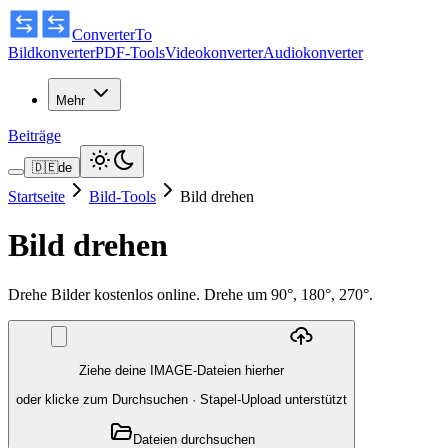
ConverterTo
Bildkonverter
PDF-Tools
Videokonverter
Audiokonverter
Mehr
Beiträge
🇩🇪
de
Startseite
Bild-Tools
Bild drehen
Bild drehen
Drehe Bilder kostenlos online. Drehe um 90°, 180°, 270°.
Ziehe deine IMAGE-Dateien hierher
oder klicke zum Durchsuchen
·
Stapel-Upload unterstützt
Dateien durchsuchen