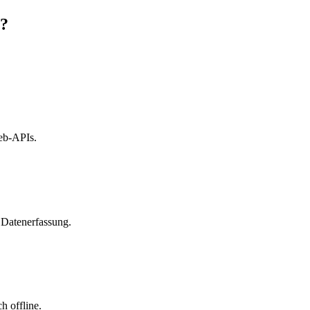
n?
eb-APIs.
 Datenerfassung.
h offline.