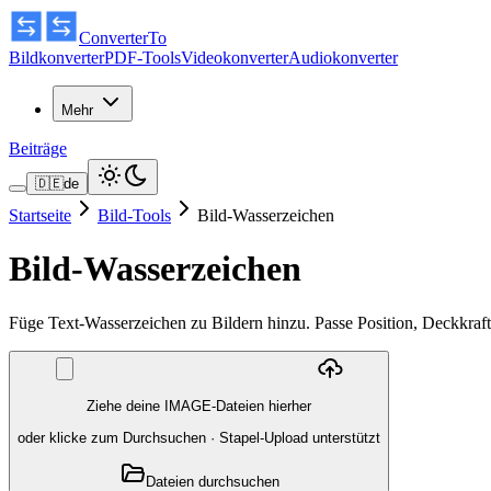
ConverterTo
Bildkonverter
PDF-Tools
Videokonverter
Audiokonverter
Mehr
Beiträge
🇩🇪
de
Startseite
Bild-Tools
Bild-Wasserzeichen
Bild-Wasserzeichen
Füge Text-Wasserzeichen zu Bildern hinzu. Passe Position, Deckkraft 
Ziehe deine IMAGE-Dateien hierher
oder klicke zum Durchsuchen
·
Stapel-Upload unterstützt
Dateien durchsuchen