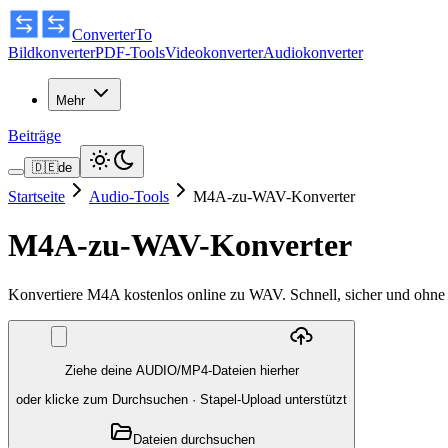
ConverterTo
Bildkonverter
PDF-Tools
Videokonverter
Audiokonverter
Mehr
Beiträge
🇩🇪
de
Startseite
Audio-Tools
M4A-zu-WAV-Konverter
M4A-zu-WAV-Konverter
Konvertiere M4A kostenlos online zu WAV. Schnell, sicher und ohne 
Ziehe deine AUDIO/MP4-Dateien hierher
oder klicke zum Durchsuchen
·
Stapel-Upload unterstützt
Dateien durchsuchen