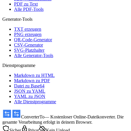
PDF zu Text
Alle PDF-Tools
Generator-Tools
TXT erzeugen
PNG erzeugen
QR-Code-Generator
CSV-Generator
SVG-Platzhalter
Alle Generator-Tools
Dienstprogramme
Markdown zu HTML
Markdown zu PDF
Datei zu Base64
JSON zu YAML
YAML zu JSON
Alle Dienstprogramme
ConverterTo
— Kostenloser Online-Dateikonverter. Die
gesamte Verarbeitung erfolgt in deinem Browser.
Sicher
Privat
Kein Upload