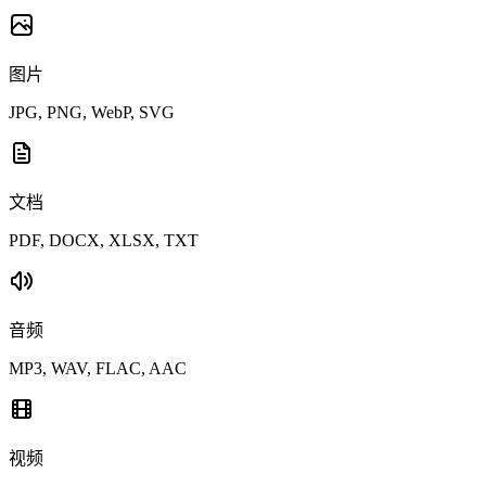
图片
JPG, PNG, WebP, SVG
文档
PDF, DOCX, XLSX, TXT
音频
MP3, WAV, FLAC, AAC
视频