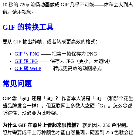
10 秒的 720p 流畅动画做成 GIF 几乎不可能——体积会大到离
谱。请用视频。
GIF 的转换工具
要从 GIF 抽出静帧，或者转成更高效的格式：
GIF 转 PNG
—— 把第一帧保存为 PNG
GIF 转 JPG
—— 保存为 JPG（更小，无透明）
GIF 转 WebP
—— 转成更高效的动图格式
常见问题
GIF 念「gif」还是「jif」？
作者本人说是「jif」（和那个花生
酱品牌发音一样），但互联网上多数人念硬「G」。怎么念都
听得懂，没必要为此吵架。
为什么 GIF 在照片上看起来很糟糕？
就是因为 256 色限制。
照片需要成千上万种颜色才能自然呈现，硬塞到 256 色就会出