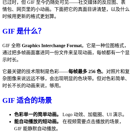
已过时，但 GIF 至今仍随处可见——社交媒体的反应图、表
情包、网页里的小动画。下面把它的真面目讲清楚，以及什么
时候用更新的格式更划算。
GIF 是什么？
GIF 全称
Graphics Interchange Format
。它是一种位图格式，
通过把多帧画面塞进同一份文件来呈现动画，每帧都有一个显
示时长。
它最关键的技术限制是色彩——
每帧最多 256 色
。对照片和复
杂图像来说远远不够，会出现明显的色块带。但对色彩简单、
时长不长的动画来说，够用。
GIF 适合的场景
色彩单一的简单动画。
Logo 动效、加载圈、UI 演示。
能自动播放的短动画。
在视频需要点击播放的场景，
GIF 能静默自动播放。