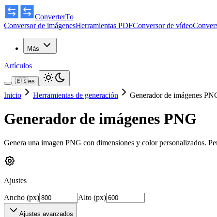
ConverterTo
Conversor de imágenes
Herramientas PDF
Conversor de vídeo
Convers
Más
Artículos
🇪🇸
es
Inicio
Herramientas de generación
Generador de imágenes PN
Generador de imágenes PNG
Genera una imagen PNG con dimensiones y color personalizados. Perf
Ajustes
Ancho (px)
Alto (px)
Ajustes avanzados