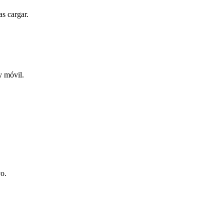
s cargar.
y móvil.
vo.