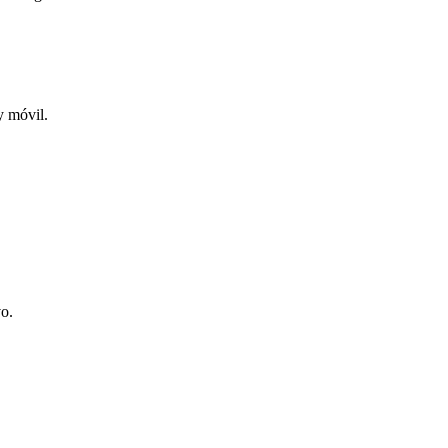
y móvil.
vo.