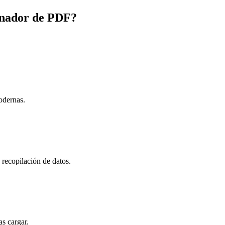
inador de PDF?
odernas.
n recopilación de datos.
s cargar.