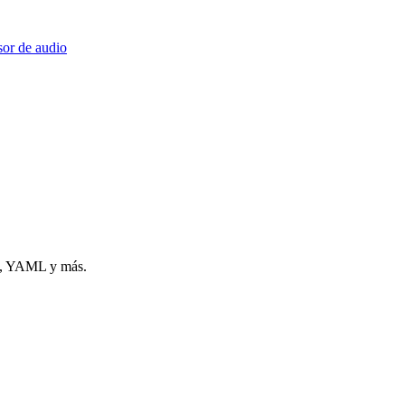
or de audio
N, YAML y más.