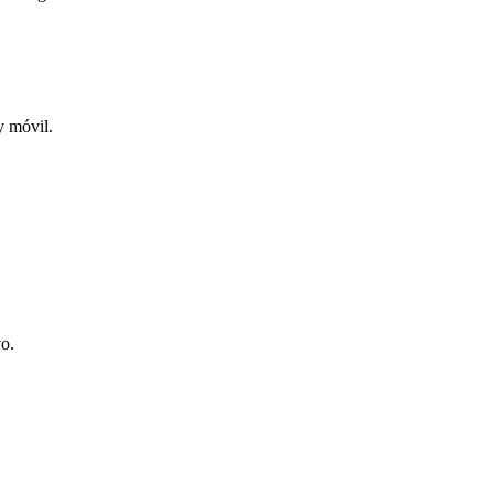
y móvil.
vo.