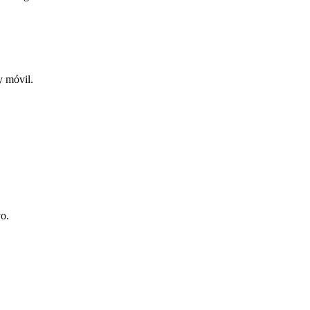
y móvil.
vo.