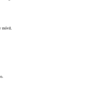
y móvil.
vo.