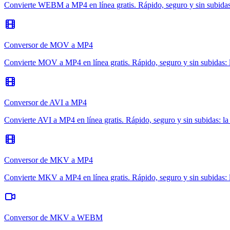
Convierte WEBM a MP4 en línea gratis. Rápido, seguro y sin subidas:
Conversor de MOV a MP4
Convierte MOV a MP4 en línea gratis. Rápido, seguro y sin subidas: 
Conversor de AVI a MP4
Convierte AVI a MP4 en línea gratis. Rápido, seguro y sin subidas: la
Conversor de MKV a MP4
Convierte MKV a MP4 en línea gratis. Rápido, seguro y sin subidas: 
Conversor de MKV a WEBM