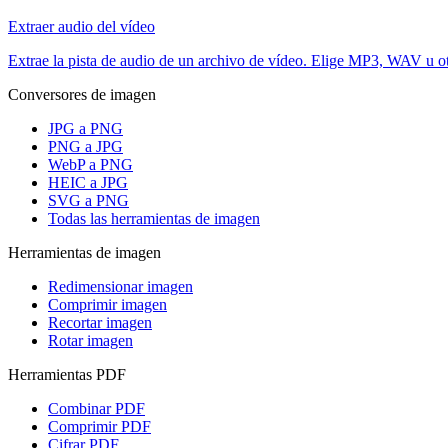
Extraer audio del vídeo
Extrae la pista de audio de un archivo de vídeo. Elige MP3, WAV u ot
Conversores de imagen
JPG a PNG
PNG a JPG
WebP a PNG
HEIC a JPG
SVG a PNG
Todas las herramientas de imagen
Herramientas de imagen
Redimensionar imagen
Comprimir imagen
Recortar imagen
Rotar imagen
Herramientas PDF
Combinar PDF
Comprimir PDF
Cifrar PDF