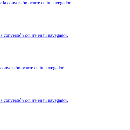
 la conversión ocurre en tu navegador.
la conversión ocurre en tu navegador.
 conversión ocurre en tu navegador.
la conversión ocurre en tu navegador.