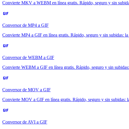
Convierte MKV a WEBM en línea gratis. Rápido, seguro y sin subidas
Conversor de MP4 a GIF
Convierte MP4 a GIF en línea gratis. Rápido, seguro y sin subidas: la
Conversor de WEBM a GIF
Convierte WEBM a GIF en línea gratis. Rápido, seguro y sin subidas:
Conversor de MOV a GIF
Convierte MOV a GIF en línea gratis. Rápido, seguro y sin subidas: l
Conversor de AVI a GIF