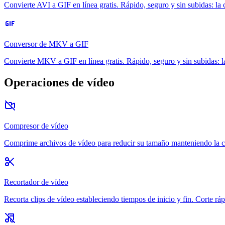
Convierte AVI a GIF en línea gratis. Rápido, seguro y sin subidas: la
Conversor de MKV a GIF
Convierte MKV a GIF en línea gratis. Rápido, seguro y sin subidas: l
Operaciones de vídeo
Compresor de vídeo
Comprime archivos de vídeo para reducir su tamaño manteniendo la c
Recortador de vídeo
Recorta clips de vídeo estableciendo tiempos de inicio y fin. Corte ráp