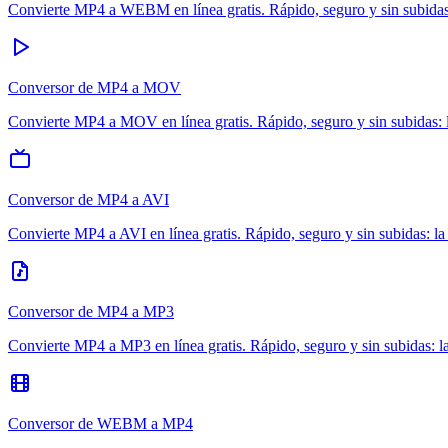
Convierte MP4 a WEBM en línea gratis. Rápido, seguro y sin subidas:
Conversor de MP4 a MOV
Convierte MP4 a MOV en línea gratis. Rápido, seguro y sin subidas: 
Conversor de MP4 a AVI
Convierte MP4 a AVI en línea gratis. Rápido, seguro y sin subidas: la
Conversor de MP4 a MP3
Convierte MP4 a MP3 en línea gratis. Rápido, seguro y sin subidas: l
Conversor de WEBM a MP4