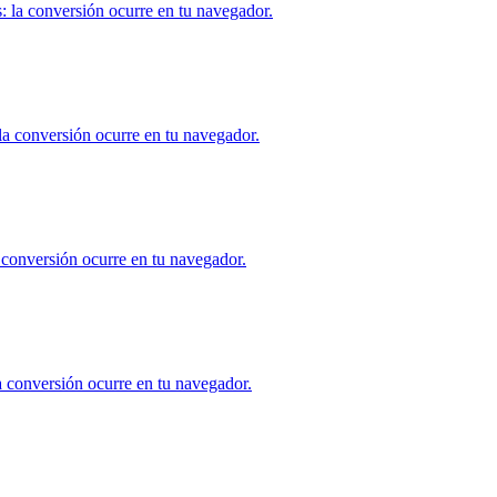
 la conversión ocurre en tu navegador.
la conversión ocurre en tu navegador.
 conversión ocurre en tu navegador.
a conversión ocurre en tu navegador.