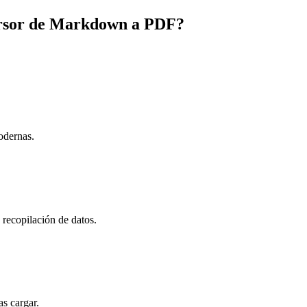
ersor de Markdown a PDF?
odernas.
n recopilación de datos.
s cargar.