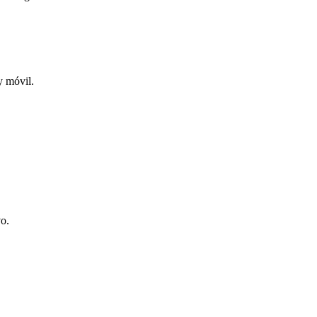
y móvil.
vo.