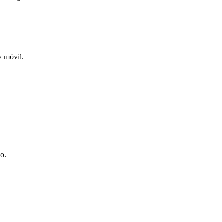
y móvil.
vo.